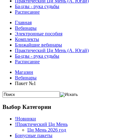
Практический Ци Мень (А. Югай)
Ба-цзы - рука судьбы
Расписание
Главная
Вебинары
Электронные пособия
Комплекты
Ближайшие вебинары
Практический Ци Мень (А. Югай)
Ба-цзы - рука судьбы
Расписание
Магазин
Вебинары
Пакет №1
Выбор Категории
!Новинки
!Практический Ци Мень
Ци Мень 2026 год
Бонусные пакеты