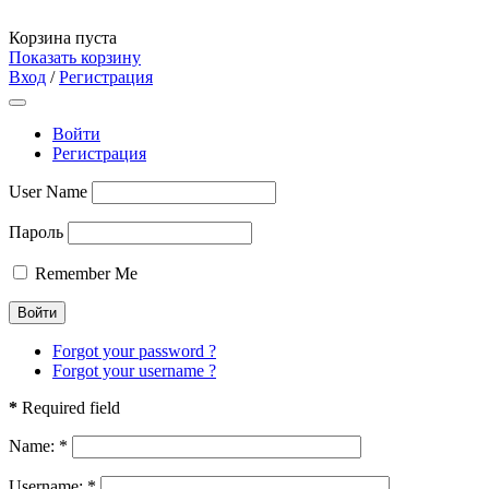
Корзина пуста
Показать корзину
Вход
/
Регистрация
Войти
Регистрация
User Name
Пароль
Remember Me
Forgot your password ?
Forgot your username ?
*
Required field
Name:
*
Username:
*