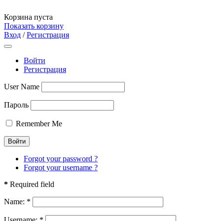
Корзина пуста
Показать корзину
Вход
/
Регистрация
Войти
Регистрация
User Name
Пароль
Remember Me
Forgot your password ?
Forgot your username ?
*
Required field
Name:
*
Username:
*