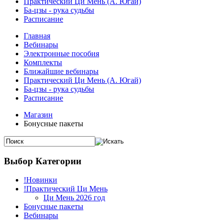
Практический Ци Мень (А. Югай)
Ба-цзы - рука судьбы
Расписание
Главная
Вебинары
Электронные пособия
Комплекты
Ближайшие вебинары
Практический Ци Мень (А. Югай)
Ба-цзы - рука судьбы
Расписание
Магазин
Бонусные пакеты
Выбор Категории
!Новинки
!Практический Ци Мень
Ци Мень 2026 год
Бонусные пакеты
Вебинары